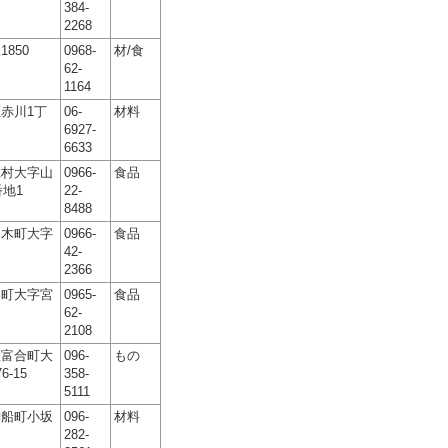
384-
2268
850
0968-
材/食
62-
1164
赤川1丁
06-
材料
6927-
6633
江村大字山
0966-
食品
番地1
22-
8488
良木町大字
0966-
食品
42-
2366
川町大字宮
0965-
食品
62-
2108
区富合町大
096-
もの
-15
358-
5111
御船町小坂
096-
材料
282-