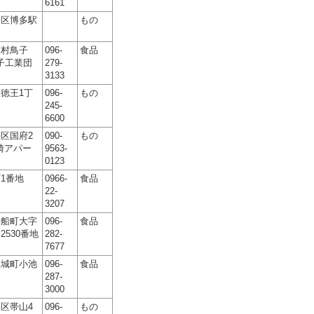
6161
多区博多駅
もの
原村鳥子
096-
食品
鳥子工業団
279-
3133
徳王1丁
096-
もの
245-
6600
区国府2
090-
もの
宮崎アパー
9563-
0123
1番地
0966-
食品
22-
3207
御船町大字
096-
食品
2530番地
282-
7677
益城町小池
096-
食品
287-
3000
区帯山4
096-
もの