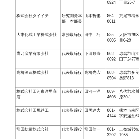
0924
丁目25-7
株式会社ダイイチ
研究開発本
山本哲也
864-
荒尾市増永1
部 本部長
8611
大東化成工業株式会社
常務取締役
田中 巧
535-
大阪市旭区
0005
目6-28
鷹乃産業有限会社
代表取締役
下田政寿
868-
球磨郡山
0092
田丁2477
高橋酒造株式会社
代表取締役
高橋光宏
868-
球磨郡多
0504
奥野813
株式会社田河東洋男商
代表取締役
田河一洋
869-
八代郡氷
店
4608
原30-1
株式会社田尻鉄工
代表取締役
田尻達大
861-
熊本市南
4144
字釈迦堂676
龍田紡績株式会社
代表取締役
龍田信一
861-
上益城郡
3202
1955