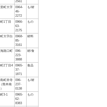
2561
美里町大字
0964-
も/材
46-
2272
町1丁目
0966-
もの
63-
2175
東町大字白
0968-
材料
85-
3161
区海路口町
096-
材/食
223-
3888
町2丁目4
0965-
食品
37-
1871
嘉島町井寺
096-
も/材
1（熊本南
237-
内）
0138
3-1
0965-
もの
62-
8383