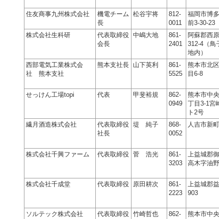
住友商事九州株式会社
機電チーム
松谷宇将
812-
福岡市博
長
0011
前3-30-23
株式会社生科研
代表取締役
中嶋大地
861-
阿蘇郡西
会長
2401
312-4（
地内）
西部電気工業株式会
熊本支社長
山下英利
861-
熊本市北区
社 熊本支社
5525
目6-8
せっけん工場topi
代表
甲斐裕規
862-
熊本市中央
0949
丁目3-1
ト2号
繊月酒造株式会社
代表取締役
堤 純子
868-
人吉市新町
社長
0052
株式会社千興ファーム
代表取締役
菅 浩光
861-
上益城郡
3203
高木字油野
株式会社千成堂
代表取締役
原田耕次
861-
上益城郡
2223
903
ソルテック株式会社
代表取締役
竹崎哲也
862-
熊本市中央