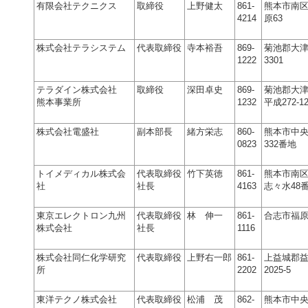
有限会社テクニクス
取締役
上野健太
861-
熊本市南
4214
原63
株式会社テラシステム
代表取締役
寺本裕吾
869-
菊池郡大
1222
3301
テラダイン株式会社
取締役
深田卓史
869-
菊池郡大
熊本事業所
1232
平成272-1
株式会社電盛社
副本部長
緒方栄志
860-
熊本市中
0823
332番地
トイメディカル株式会
代表取締役
竹下英徳
861-
熊本市南
社
社長
4163
志々水48
東京エレクトロン九州
代表取締役
林 伸一
861-
合志市福原1
株式会社
社長
1116
株式会社同仁化学研究
代表取締役
上野右一郎
861-
上益城郡
所
2202
2025-5
東洋テクノ株式会社
代表取締役
松浦 茂
862-
熊本市中