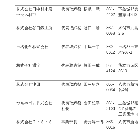
株式会社田中材木店
代表取締役
橋爪 慧
861-
下益城郡
中央木材部
4402
堅志田280
株式会社谷口鐡工所
代表取締役
谷口 勝
867-
水俣市丸島
0058
2-5
玉名化学株式会社
代表取締役
中嶋一了
869-
玉名郡玉
0312
木987-1
株式会社通宝
代表取締役
塚田一成
861-
熊本市南
4124
3610
株式会社津田
代表取締役
田村勇喜
866-
八代市新港
0034
番4号
つちやゴム株式会社
代表取締役
倉田雄平
861-
上益城郡
社長
3103
431番地2
工業団地
株式会社Ｔ・Ｓ・Ｓ
事業部長
野元淳一郎
866-
八代市新地町
0016