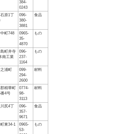
384-
0243
石原1丁
096-
食品
号
380-
3881
中町748
0965-
もの
35-
4870
嘉島町井寺
096-
もの
熊本南工業
237-
1164
宮之浦町
099-
材料
294-
2600
楽郡精華町
0774-
材料
5番4号
98-
3113
川尻4丁
096-
食品
357-
9671
東34-1
0965-
もの
53-