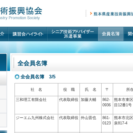
全会員名簿
全会員名簿 3/5
社 名
役 職
氏 名
〒
所
三和理工有限会社
代表取締役
加藤大輔
862-
熊本市東区
0936
目12番1号
ジーエム九州株式会社
代表取締役
外山晋也
861-
熊本市北
0123
泉817-4