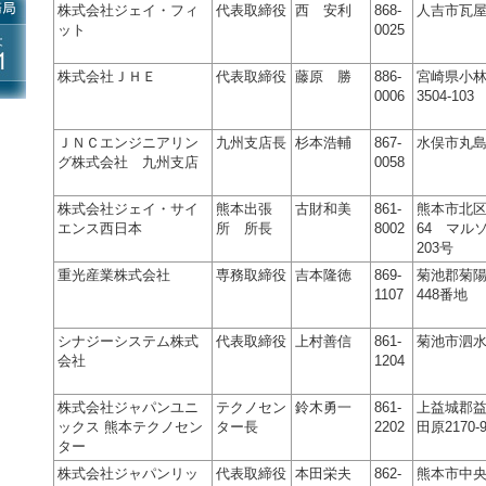
株式会社ジェイ・フィ
代表取締役
西 安利
868-
人吉市瓦屋町
ット
0025
株式会社ＪＨＥ
代表取締役
藤原 勝
886-
宮崎県小
0006
3504-103
ＪＮＣエンジニアリン
九州支店長
杉本浩輔
867-
水俣市丸島町
グ株式会社 九州支店
0058
株式会社ジェイ・サイ
熊本出張
古財和美
861-
熊本市北区弓
エンス西日本
所 所長
8002
64 マル
203号
重光産業株式会社
専務取締役
吉本隆徳
869-
菊池郡菊
1107
448番地
シナジーシステム株式
代表取締役
上村善信
861-
菊池市泗水
会社
1204
株式会社ジャパンユニ
テクノセン
鈴木勇一
861-
上益城郡
ックス 熊本テクノセン
ター長
2202
田原2170-
ター
株式会社ジャパンリッ
代表取締役
本田栄夫
862-
熊本市中