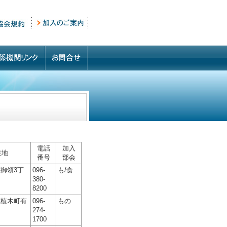
電話
加入
在地
番号
部会
御領3丁
096-
も/食
380-
8200
区植木町有
096-
もの
274-
1700