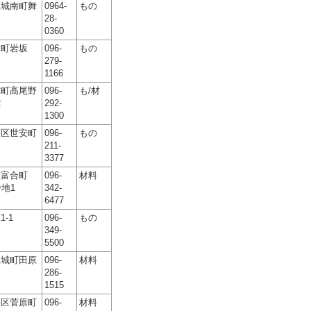
区城南町舞
0964-
もの
28-
0360
津町岩坂
096-
もの
279-
1166
津町高尾野
096-
も/材
2
292-
1300
央区世安町
096-
もの
211-
3377
区富合町
096-
材料
番地1
342-
6477
-1
096-
もの
349-
5500
益城町田原
096-
材料
286-
1515
央区菅原町
096-
材料