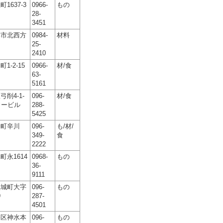
1637-3
0966-
もの
28-
3451
林市北西方
0984-
材料
25-
2410
1-2-15
0966-
材/食
63-
5161
削4-1-
096-
材/食
ソービル
288-
5425
陽町辛川
096-
も/材/
349-
食
2222
町永1614
0968-
もの
36-
9111
益城町大字
096-
もの
9
287-
4501
央区神水本
096-
もの