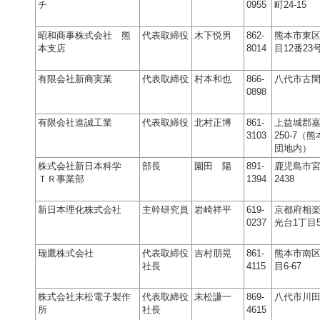
チ
0955
町24-15
昭和商事株式会社 熊
代表取締役
木下悦男
862-
熊本市東区
本支店
8014
目12番23
有限会社新商実業
代表取締役
村本和也
866-
八代市古閑
0898
有限会社進誠工業
代表取締役
北村正博
861-
上益城郡
3103
250-7（
団地内）
株式会社新日本科学
部長
園田 陽
891-
鹿児島市
ＴＲ事業部
1394
2438
新日本理化株式会社
主幹研究員
岩崎祥平
619-
京都府相
0237
光台1丁目
瑞鷹株式会社
代表取締役
吉村朋晃
861-
熊本市南区
社長
4115
目6-67
株式会社末松電子製作
代表取締役
末松謙一
869-
八代市川田町
所
社長
4615