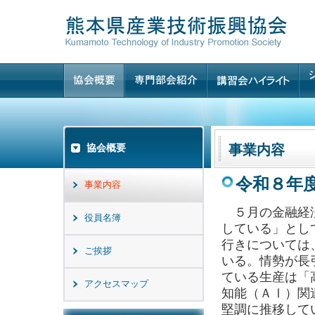
協会概要
事業内容
令和８年
事業内容
５月の金融経済
役員名簿
している」とし
行きについては
ご挨拶
いる。情勢が長
ている生産は「
アクセスマップ
知能（ＡⅠ）関
堅調に推移して