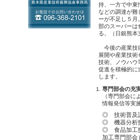
持、一方で中東
などの調達が難
ーが不足し５月
部のスーパーは
る。（日銀熊本
今後の産業技術
展開や産業技術
技術、ノウハウ
促進を積極的に
します。
専門部会の充
（専門部会に
情報発信等実
技術普及
機器分析
食品加工
加工専門部会